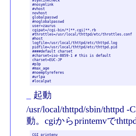
#symlinkcheck

#nosymlink

#vhost

novhost

globalpasswd

#noglobalpasswd

user=zaurus

cgipat=/cgi-bin/*|**.cgi|**.rb

#throttles=/usr/local/thttpd/etc/throttles.conf

#host

logfile=/usr/local/thttpd/etc/thttpd.log

pidfile=/usr/local/thttpd/etc/thttpd.pid

####default charset

#charset=iso-8859-1 # this is default

charset=EUC-JP

#p3p

#max_age

#noemptyreferes

#urlpa

_
起動
/usr/local/thttpd/sbin/thttpd 
動。cgiからprintemvで
CGI printenv
