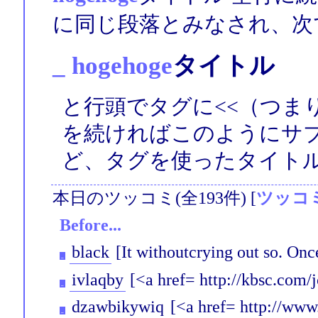
に同じ段落とみなされ、次
_
hogehoge
タイトル
と行頭でタグに<<（つま
を続ければこのようにサ
ど、タグを使ったタイト
本日のツッコミ(全193件) [
ツッコ
Before...
black
[It withoutcrying out so. Once
_
ivlaqby
[<a href= http://kbsc.com/
_
dzawbikywiq
[<a href= http://www
_