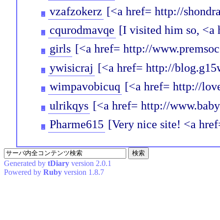
vzafzokerz
[<a href= http://shond
_
cqurodmavqe
[I visited him so, <a 
_
girls
[<a href= http://www.premsoc
_
ywisicraj
[<a href= http://blog.g1
_
wimpavobicuq
[<a href= http://lo
_
ulrikqys
[<a href= http://www.baby
_
Pharme615
[Very nice site! <a hre
_
Generated by
tDiary
version 2.0.1
Powered by
Ruby
version 1.8.7