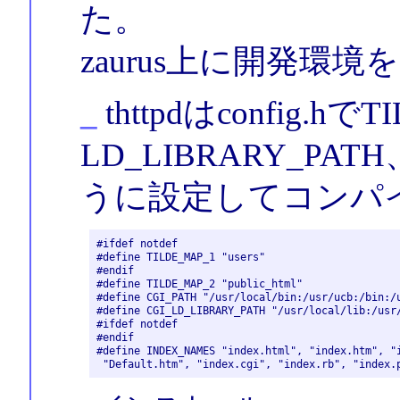
た。
zaurus上に開発環
_
thttpdはconfig.h
LD_LIBRARY_PA
うに設定してコンパ
#ifdef notdef

#define TILDE_MAP_1 "users"

#endif

#define TILDE_MAP_2 "public_html"

#define CGI_PATH "/usr/local/bin:/usr/ucb:/bin:/u
#define CGI_LD_LIBRARY_PATH "/usr/local/lib:/usr/
#ifdef notdef

#endif

#define IND
EX_NAMES "index.html", "index.htm", "