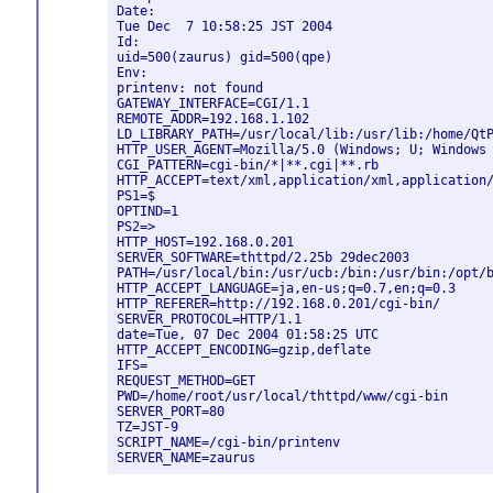
Date:

Tue Dec  7 10:58:25 JST 2004

Id:

uid=500(zaurus) gid=500(qpe)

Env:

printenv: not found

GATEWAY_INTERFACE=CGI/1.1

REMOTE_ADDR=192.168.1.102

LD_LIBRARY_PATH=/usr/local/lib:/usr/lib:/home/QtP
HTTP_USER_AGENT=Mozilla/5.0 (Windows; U; Windows 
CGI_PATTERN=cgi-bin/*|**.cgi|**.rb

HTTP_ACCEPT=text/xml,application/xml,application/
PS1=$ 

OPTIND=1

PS2=> 

HTTP_HOST=192.168.0.201

SERVER_SOFTWARE=thttpd/2.25b 29dec2003

PATH=/usr/local/bin:/usr/ucb:/bin:/usr/bin:/opt/b
HTTP_ACCEPT_LANGUAGE=ja,en-us;q=0.7,en;q=0.3

HTTP_REFERER=http://192.168.0.201/cgi-bin/

SERVER_PROTOCOL=HTTP/1.1

date=Tue, 07 Dec 2004 01:58:25 UTC

HTTP_ACCEPT_ENCODING=gzip,deflate

IFS= 	

REQUEST_METHOD=GET

PWD=/home/root/usr/local/thttpd/www/cgi-bin

SERVER_PORT=80

TZ=JST-9

SCRIPT_NAME=/cgi-bin/printenv
