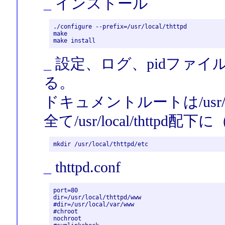
_
インストール
./configure --prefix=/usr/local/thttpd

make

_
設定、ログ、pidファイルを/us
る。
ドキュメントルートは/usr/lo
全て/usr/local/tht
_
thttpd.conf
port=80

dir=/usr/local/thttpd/www

#dir=/usr/local/var/www

#chroot

nochroot
